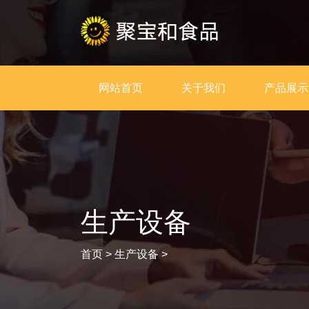
网站首页
关于我们
产品展示
生产设备
首页
>
生产设备
>