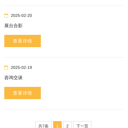
2025-02-20
展台合影
查看详情
2025-02-19
咨询交谈
查看详情
共7条
1
2
下一页